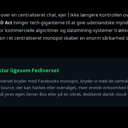
ver en centraliseret chat, ejer I ikke længere kontrollen ov
D Act
tvinger tech-giganterne til at give udenlandske myn
hvor kommercielle algoritmer og datamining-systemer trække
n i et centraliseret monopol skaber en enorm sårbarhed ov
ktur ligesom Fediverset
diverset bryder med Facebooks monopol, bryder vi med de central
Source, der kan hackes eller overvåges. Hver eneste virksomhed f
på jeres egen Server Box eller på en sikret, dedikeret dansk cloud