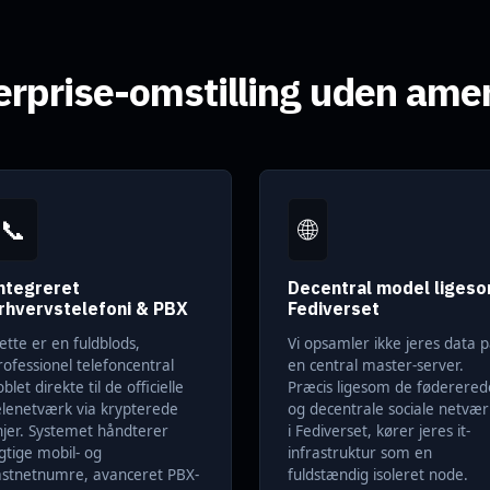
erprise-omstilling uden ame
📞
🌐
ntegreret
Decentral model liges
rhvervstelefoni & PBX
Fediverset
ette er en fuldblods,
Vi opsamler ikke jeres data 
rofessionel telefoncentral
en central master-server.
blet direkte til de officielle
Præcis ligesom de føderered
elenetværk via krypterede
og decentrale sociale netvær
injer. Systemet håndterer
i Fediverset, kører jeres it-
igtige mobil- og
infrastruktur som en
astnetnumre, avanceret PBX-
fuldstændig isoleret node.