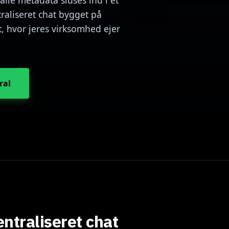
alle metadata sluses ind i ét
raliseret chat bygget på
, hvor jeres virksomhed ejer
ral
ntraliseret chat