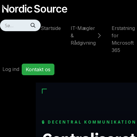
Skip to Content
Startside
IT-Mægler
Erstatning
&
for
Rådgivning
Microsoft
365
Log ind
Kontakt os
🔒 DECENTRAL KOMMUNIKATION 