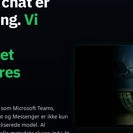
 chat er
ing.
Vi
et
eres
 som Microsoft Teams,
t og Messenger er ikke kun
aliserede model. Al