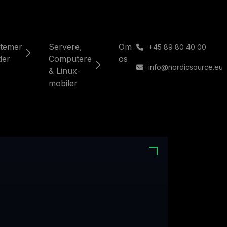
temer
Servere,
Om
͏
+45 89 80 40 00
der
Computere
os
info@nordicsource.eu
& Linux-
mobiler