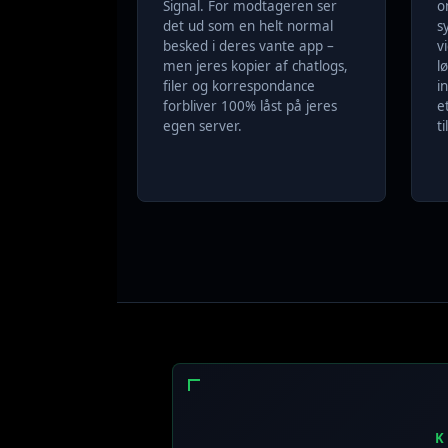
Signal. For modtageren ser
o
det ud som en helt normal
s
besked i deres vante app –
v
men jeres kopier af chatlogs,
l
filer og korrespondance
i
forbliver 100% låst på jeres
e
egen server.
ti
K