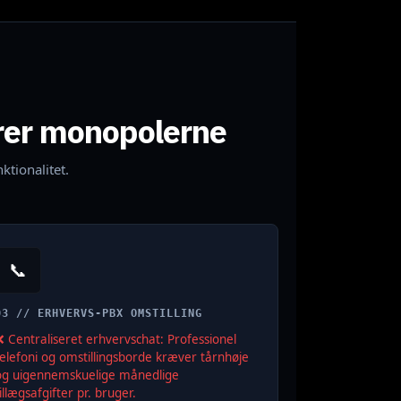
erer monopolerne
tionalitet.
📞
03 // ERHVERVS-PBX OMSTILLING
❌ Centraliseret erhvervschat: Professionel
telefoni og omstillingsborde kræver tårnhøje
og uigennemskuelige månedlige
illægsafgifter pr. bruger.