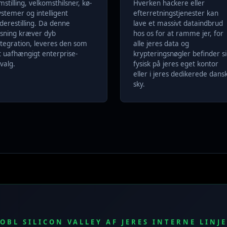
mstilling, velkomsthilsner, kø-
Hverken hackere eller
ystemer og intelligent
efterretningstjenester kan
iderestilling. Da denne
lave et massivt dataindbrud
øsning kræver dyb
hos os for at ramme jer, for
ntegration, leveres den som
alle jeres data og
t uafhængigt enterprise-
krypteringsnøgler befinder s
lvalg.
fysisk på jeres eget kontor
eller i jeres dedikerede dans
sky.
OBL SILICON VALLEY AF JERES INTERNE LINJ