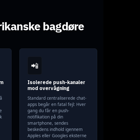
rikanske bagdøre
📲
om
Isolerede push-kanaler
mod overvågning
på
Standard centraliserede chat-
apps begår en fatal fejl: Hver
e
gang du får en push-
k
notifikation på din
smartphone, sendes
beskedens indhold igennem
Apples eller Googles eksterne