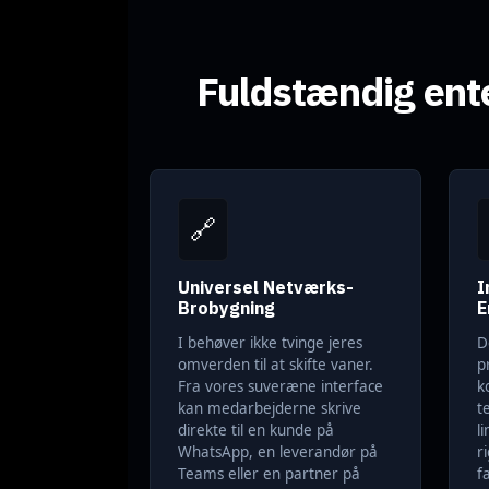
Fuldstændig ent
🔗
Universel Netværks-
I
Brobygning
E
I behøver ikke tvinge jeres
D
omverden til at skifte vaner.
p
Fra vores suveræne interface
ko
kan medarbejderne skrive
t
direkte til en kunde på
l
WhatsApp, en leverandør på
r
Teams eller en partner på
f