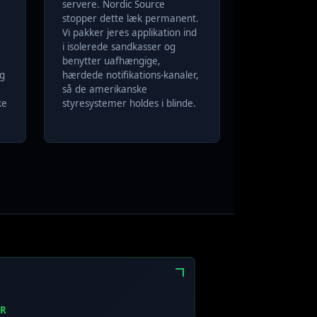
servere. Nordic Source
stopper dette læk permanent.
Vi pakker jeres applikation ind
i isolerede sandkasser og
benytter uafhængige,
ig
hærdede notifikations-kanaler,
så de amerikanske
ke
styresystemer holdes i blinde.
ER