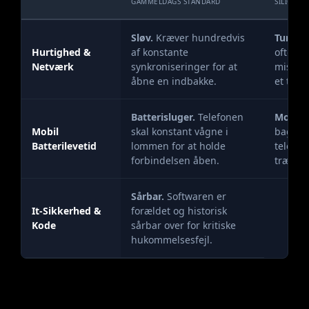
GAMMELDAGS STANDARD
SILICON
Sløv.
Kræver hundredvis
Tung.
F
Hurtighed &
af konstante
ofte, h
Netværk
synkroniseringer for at
mister 
åbne en indbakke.
et tog.
Batterisluger.
Telefonen
Modera
Mobil
skal konstant vågne i
baggru
Batterilevetid
lommen for at holde
telemet
forbindelsen åben.
trækker
Sårbar.
Softwaren er
It-Sikkerhed &
forældet og historisk
Kode
sårbar over for kritiske
hukommelsesfejl.